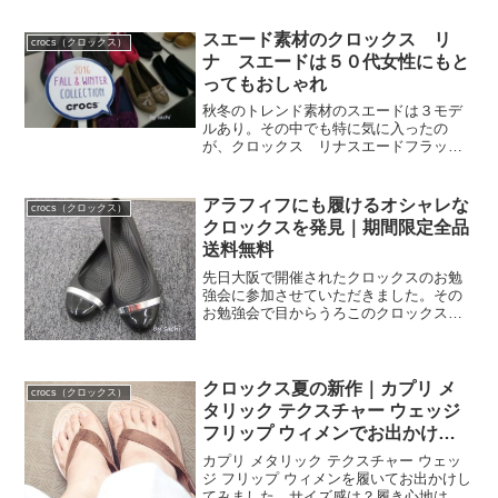
ー・ブーツなどもクロックスには沢山あ
ります。
スエード素材のクロックス リ
crocs（クロックス）
ナ スエードは５０代女性にもと
ってもおしゃれ
秋冬のトレンド素材のスエードは３モデ
ルあり。その中でも特に気に入ったの
が、クロックス リナスエードフラット
ウィメン
アラフィフにも履けるオシャレな
crocs（クロックス）
クロックスを発見｜期間限定全品
送料無料
先日大阪で開催されたクロックスのお勉
強会に参加させていただきました。その
お勉強会で目からうろこのクロックス。
クロックスって、皆さんもご想像される
ように定番のあのぽってりとしたデザイ
ンのみ！そう思っていた私は、履きたい
けれどアラフィフの私には...
クロックス夏の新作｜カプリ メ
crocs（クロックス）
タリック テクスチャー ウェッジ
フリップ ウィメンでお出かけし
た感想
カプリ メタリック テクスチャー ウェッ
ジ フリップ ウィメンを履いてお出かけし
てみました。サイズ感は？履き心地は？