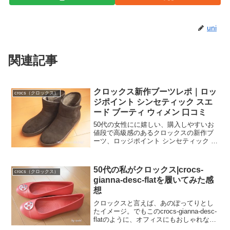
uni
関連記事
クロックス新作ブーツレポ｜ロッ
crocs（クロックス）
ジポイント シンセティック スエ
ード ブーティ ウィメン 口コミ
50代の女性にに嬉しい、購入しやすいお
値段で高級感のあるクロックスの新作ブ
ーツ、ロッジポイント シンセティック ス
エード ブーティ ウィメンをモニターさせ
ていただいています。
50代の私がクロックス|crocs-
crocs（クロックス）
gianna-desc-flatを履いてみた感
想
クロックスと言えば、あのぽってりとし
たイメージ。でもこのcrocs-gianna-desc-
flatのように、オフィスにもおしゃれな街
にも履いて行けるパンプス・ローファ