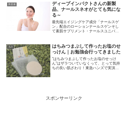
ディープインパクトさんの新製
美容液
品、ナールスネオがとても気にな
る～
最先端エイジングケア成分「ナールスゲ
ン」配合のローションナールスゲンそし
て素肌サプリメント・ナールスユニバに
続くのは美容液のナールスネオです。ア
ラフィフになると、やっぱり年齢肌が気
になってエイジングケアに興味津々。い
はちみつまぶして作ったお塩のせ
洗顔
ろいろな情報が目に入りま...
っけん｜お勉強会行ってきました
”はちみつまぶして作ったお塩のせっけ
ん”はザラついていなくって、とって気持
ちの良い肌ざわり！東急ハンズで実演販
売されているので、ご存知の方もおられ
るとおもいますが”はちみつまぶして作っ
たお塩のせっけん”は、材料にもこだわっ
た素晴らしいお塩のせっけんです。
スポンサーリンク