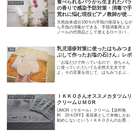
食べられるバラから生まれたバラ
スキンケア
の香りで感染予防対策・消毒で手
荒れに悩む現役ピアノ教師が使っ
てみた！｜ローズバリアスプレー
天然由来成分100％の手指の保湿をしなが
ら手指の消毒ができる、手指消毒用エタ
ノールの代用品として使えるローズバリ
アスプレーのご紹介です。ローズバリア
スプレーは、コロナ禍飲食店の営業自粛
でキャンセルになってしまった食用のバ
乳児湿疹対策に使ったはちみつま
洗顔
ラを使っているので、体に安心の消毒用
ぶして作ったお塩の石けん」レポ
アロマスプレーです。
「お塩だけで作っているので、赤ちゃん
に使っていただいても全然大丈夫です
よ」その言葉を信じて、はちみつまぶし
て作ったお塩のせっけんをかわいいかわ
いいお孫ちゃんに使い始めました。
ＩＫＫＯさんオススメカタツムリ
カタツムリクリーム
クリームＵＭＯR
UMOR（ウモール）クリーム【送料無
料 20％OFF】美容家として本物しかお
勧めしないというＩＫＫＯさんのお墨付
きのオールインワン、カタツムリクリー
ムです(adsbygoogle =
window.adsbygoogle || []).pu...