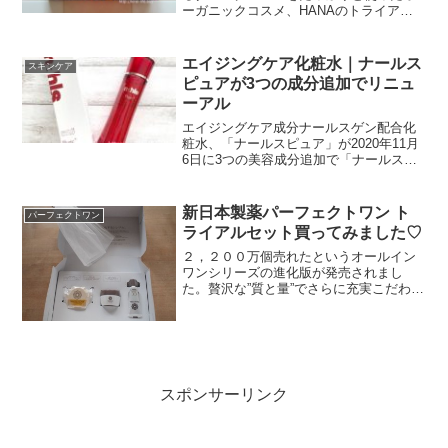
ーガニックコスメ、HANAのトライアル
を1週間使いました。使った感想は、バラ
の素敵な香りに癒されています。更年期
も吹っ飛んじゃいそうな感じのオーガニ
エイジングケア化粧水｜ナールス
スキンケア
ックコスメです。
ピュアが3つの成分追加でリニュ
ーアル
エイジングケア成分ナールスゲン配合化
粧水、「ナールスピュア」が2020年11月
6日に3つの美容成分追加で「ナールスピ
ュア＋」としてリニューアル！ナールス
ピュア＋を実際に使わせてもらった感想
です。
新日本製薬パーフェクトワン ト
パーフェクトワン
ライアルセット買ってみました♡
２，２００万個売れたというオールイン
ワンシリーズの進化版が発売されまし
た。贅沢な”質と量”でさらに充実こだわり
の５種類のコラーゲンを配合されている
オールインワンシリーズのパーフェクト
ワン美容師の娘も大絶賛のパーフェクト
ワン。(adsbygo...
スポンサーリンク