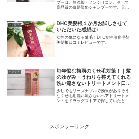
プーは、無添加・ノンシリコン、そして
高品質の白髪染めシャンプーです。天然
成分・無添加フリーなど、髪・頭皮のケ
アをしながら、徐々にきれいになってい
くので、私自身心地よく使っています。
DHC美髪根１か月お試しさせて
ヘアケア
いただいた感想は♪
女性の気になる薄毛！DHC女性用育毛剤
美髪根口コミレビューです。
毎年悩む梅雨のくせ毛対策！｜髪
ヘアケア
のゆがみ・うねりを整えてくれる
洗い流さないトリートメント口コ
ミ
少しでもリーズナブルで効果がありそう
なくせ毛用洗い流さないヘアトリートメ
ントをドラッグストアで探していたとこ
ろ、ディアボーテ プレミアムトリートメ
ントオイル(サラサラ)を見つけました！
スポンサーリンク