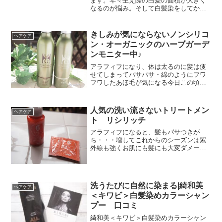
ます。年々生え際の白髪の面積が大きく
なるのが悩み。そして白髪染をしてから2
週間もすると生え際の白髪が目立ってき
ます。次のカラーまでの白髪隠しが不器
用さんでも簡単にできます。
きしみが気にならないノンシリコ
ヘアケア
ン・オーガニックのハーブガーデ
ンモニター中♪
アラフィフになり、体は太るのに髪は痩
せてしまってパサパサ・綿のようにフワ
フワしたあほ毛が気になる今日この頃。
アラフィフ世代は、髪はもちろん頭皮の
ケアもすっごく気になります。
(adsbygoogle = window.adsbygoogle ...
人気の洗い流さないトリートメン
ヘアケア
ト リシリッチ
アラフィフになると、髪もパサつきが
ち・・・増してこれからのシーズンは紫
外線も強くお肌にも髪にも大変ダメージ
を受けやすい季節です。洗い流さないヘ
アトリートメントリシリッチで、髪ダメ
ージを集中補修！
洗うたびに自然に染まる|綺和美
ヘアケア
＜キワビ＞白髪染めカラーシャン
プー 口コミ
綺和美＜キワビ＞白髪染めカラーシャン