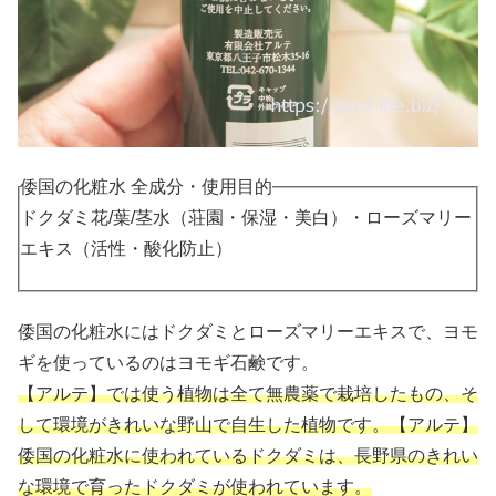
倭国の化粧水 全成分・使用目的
ドクダミ花/葉/茎水（荘園・保湿・美白）・ローズマリー
エキス（活性・酸化防止）
倭国の化粧水にはドクダミとローズマリーエキスで、ヨモ
ギを使っているのはヨモギ石鹸です。
【アルテ】では使う植物は全て無農薬で栽培したもの、そ
して環境がきれいな野山で自生した植物です。【アルテ】
倭国の化粧水に使われているドクダミは、長野県のきれい
な環境で育ったドクダミが使われています。