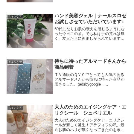
次に発売される「ナールスゲン」配合の
クリームです。その「ナールスユニバ」
の発売が９月初旬に決定しま...
ハンド美容ジェル｜ナールスロゼ
スキンケア
お試しさせていただいています♪
50代になりお肌の衰えを感じるようにな
った今日この頃。でも私は手の荒れは無
く、友人たちに羨ましがられています。
でも手荒れが無くても、私にとっての悩
みは手の小じわです。(adsbygoogle =
window.adsbygoogle || ...
待ちに待ったアルマードさんから
スキンケア
商品到着
ＴＶ通販のＱＶＣでとっても人気のある
アルマードさんから待ちに待った商品が
届きました。(adsbygoogle =
window.adsbygoogle || []).push({});>アルマ
ードさんは、最近注目されている卵殻膜
を使った化粧...
大人のためのエイジングケア・エ
スキンケア
リクシール シュペリエル
大人のためのエイジングケア・エリクシ
ールが新しく誕生！アラフィフの私、最
近お肌のハリが無くなってきたのを家族