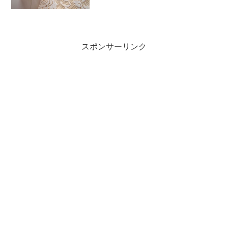
に指摘されて、かなり気分がダウンそん
なときに、資生堂さんのエリクシールが
新しくなったと知り早速トライアルを購
入しました。(adsby...
スポンサーリンク