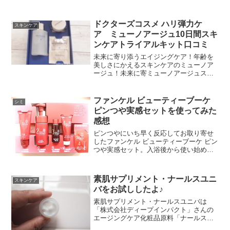
ドクターズコスメ ハリ弾力ケ
スキンケア
ア ミューノアージュ10日間スキ
ンケアトライアルキット口コミ
未来に寄り添うエイジングケア！年齢を
美しさにかえるスキンケアのミューノア
ージュ！未来に寄ミューノアージュスキ
ンケアトライアルを実際に10日間使って
みた口コミ
ファンケル ビューティーブーケ
シミ
ピンつや実感セットを使ってみた
感想
ピンつやにいち早く反応してお取り寄せ
したファンケル ビューティーブーケ ピン
つや実感セット。入浴後から使い始めて
あくる日の朝、顔を洗うときにびっく
り！手触りが全く違うんです！お肌がツ
ルンツルン！久々の感覚にびっくり！と
素肌サプリメント・ナールスユニ
スキンケア
っても気持ちの良い朝を迎えられまし
バをお試ししたよ♪
た。
素肌サプリメント・ナールスユニバは
「株式会社ディープインパクト」さんの
エージングケア化粧品原料「ナールスゲ
ン」配合の化粧水「ナールスピュア」の