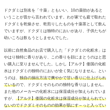
ドクダミは別名を「十薬」ともいい、10の薬効があると
いうことが昔から言われています。わが家でも庭で取れた
ドクダミを乾燥させ、乾煎りしたものを十薬茶として飲ん
でいますが、ドクダミは独特のにおいがあり、子供たちが
幼いころは飲もうとしませんでした。
以前に自然食品のお店で購入した「ドクダミの化粧水」は
やはり独特に香りがあり、この香りを顔にまとうのはと思
い購入に至りませんでした。しかし【アルテ】倭国の化粧
水はドクダミの独特のにおいが全く気になりません。とい
うのは、
独自の抽出方法で爽やかで甘い香りに仕上げられ
ている
ので、ドクダミそのものの独特な香りはしません。
また他のメーカーの化粧水には保湿成分が加えられていま
すが、
【アルテ】倭国の化粧水は保湿成分が加えられてい
ないのでドクダミそのものの効果が肌にす～っと入ってい